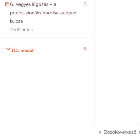
6. Vegyes lúgozás – a
professzionális borotvaszappan
kulcsa
45 Minutes
5
III. modul
Előző
Következő