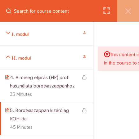
Belépés
4
Jogtulajdonos: Csiszár Andrea. Minden jog fenntartva. 2012-
I. modul
2026 Copyright
This content i
3
II. modul
in the course to 
4. A meleg eljárás (HP) profi
használata borotvaszappanhoz
35 Minutes
5. Borotvaszappan kizárólag
KOH-dal
45 Minutes