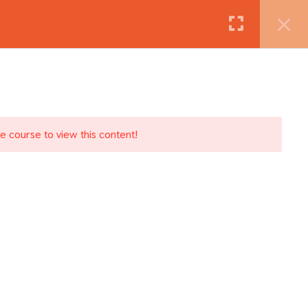
he course to view this content!
let
Kosár
Ismerj meg!
Kapcsolat