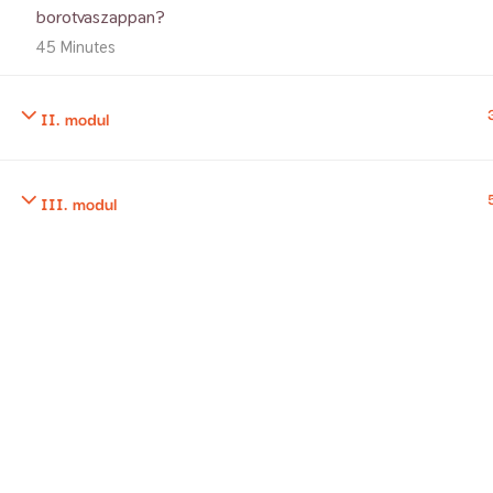
borotvaszappan?
Jogt
45 Minutes
II. modul
III. modul