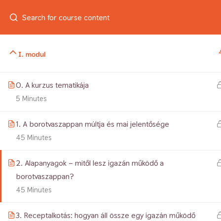
Belépés
SEGÍTHETEK? +36 20 525 7523
info@szap
I. modul
0. A kurzus tematikája
Min
5 Minutes
1. A borotvaszappan múltja és mai jelentősége
45 Minutes
2. Alapanyagok – mitől lesz igazán működő a
borotvaszappan?
45 Minutes
3. Receptalkotás: hogyan áll össze egy igazán működő