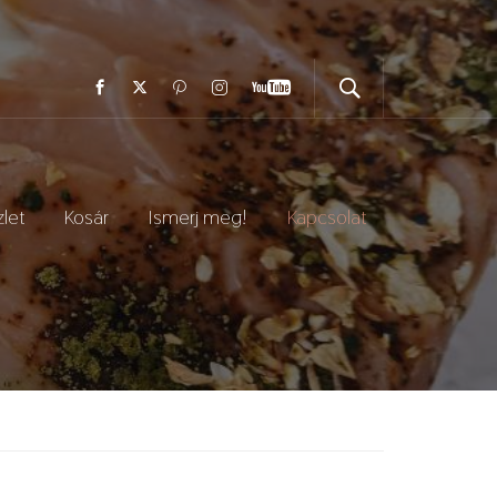
let
Kosár
Ismerj meg!
Kapcsolat