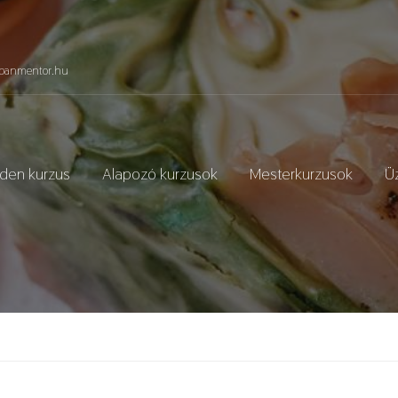
panmentor.hu
den kurzus
Alapozó kurzusok
Mesterkurzusok
Üz