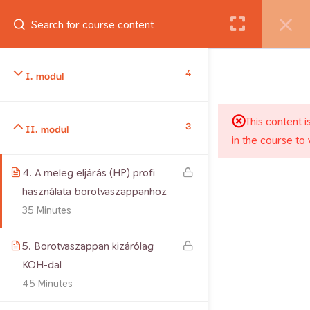
Belépés
4
Jogtulajdonos: Csiszár Andrea. Minden jog fenntartva. 2012-
I. modul
2026 Copyright
This content i
3
II. modul
in the course to 
4. A meleg eljárás (HP) profi
használata borotvaszappanhoz
35 Minutes
5. Borotvaszappan kizárólag
KOH-dal
45 Minutes