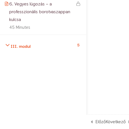
6. Vegyes lúgozás – a
professzionális borotvaszappan
kulcsa
45 Minutes
5
III. modul
Előző
Következő