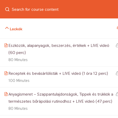
Belépés
SEGÍTHETEK? +36 20 525 7523
info@szap
Leckék
Eszközök, alapanyagok, beszerzés, értékek + LIVE videó
Min
(60 perc)
80 Minutes
Receptek és bevásárlólisták + LIVE videó (1 óra 12 perc)
100 Minutes
Anyagismeret – Szappantulajdonságok, Tippek és trükkök a
természetes bőrápolási rutinodhoz + LIVE videó (47 perc)
80 Minutes