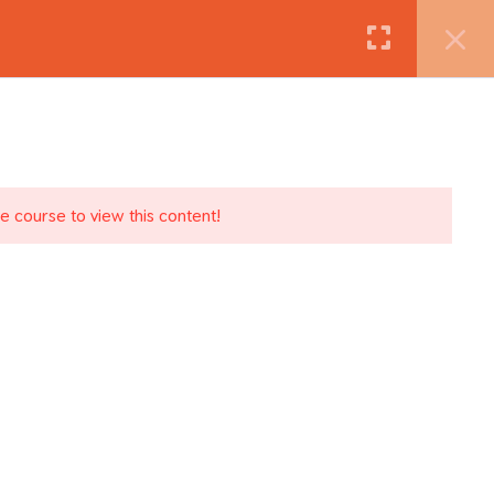
he course to view this content!
let
Kosár
Ismerj meg!
Kapcsolat