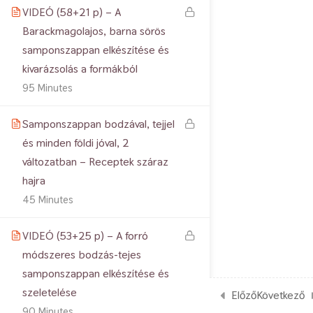
VIDEÓ (58+21 p) – A
Barackmagolajos, barna sörös
samponszappan elkészítése és
kivarázsolás a formákból
95 Minutes
Samponszappan bodzával, tejjel
és minden földi jóval, 2
változatban – Receptek száraz
hajra
45 Minutes
VIDEÓ (53+25 p) – A forró
módszeres bodzás-tejes
samponszappan elkészítése és
szeletelése
Előző
Következő
90 Minutes