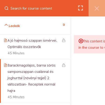
Belépés
9
Jogtulajdonos: Csiszár Andrea. Minden jog fenntartva. 2012-
Leckék
2026 Copyright
A jó hajmosó szappan ismérvei.
This content i
Optimális összetevők
in the course to 
45 Minutes
Barackmagolajos, barna sörös
samponszappan csalánnal és
joghurttal (növényi tejjel) 2
változatban- Receptek normál
hajra
45 Minutes