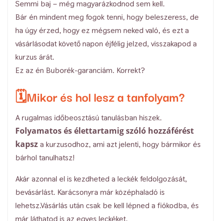
Semmi baj – még magyarázkodnod sem kell.
Bár én mindent meg fogok tenni, hogy beleszeress, de
ha úgy érzed, hogy ez mégsem neked való, és ezt a
vásárlásodat követő napon éjfélig jelzed, visszakapod a
kurzus árát.
Ez az én Buborék-garanciám. Korrekt?
🗓️Mikor és hol lesz a tanfolyam?
A rugalmas időbeosztású tanulásban hiszek.
Folyamatos és élettartamig szóló hozzáférést
kapsz
a kurzusodhoz, ami azt jelenti, hogy bármikor és
bárhol tanulhatsz!
Akár azonnal el is kezdheted a leckék feldolgozását,
bevásárlást. Karácsonyra már középhaladó is
lehetsz.Vásárlás után csak be kell lépned a fiókodba, és
már láthatod is az egyes leckéket.