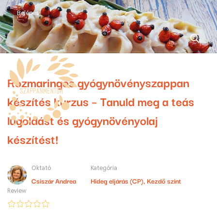
Belépés
Rozmaringos gyógynövényszappan
készítés kurzus – Tanuld meg a teás
lúgoldást és gyógynövényolaj
készítést!
Oktató
Kategória
Csiszár Andrea
Hideg eljárás (CP)
,
Kezdő szint
Review