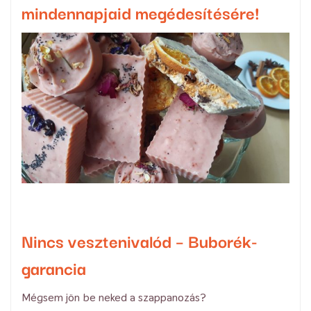
mindennapjaid megédesítésére!
Nincs vesztenivalód – Buborék-
garancia
Mégsem jön be neked a szappanozás?