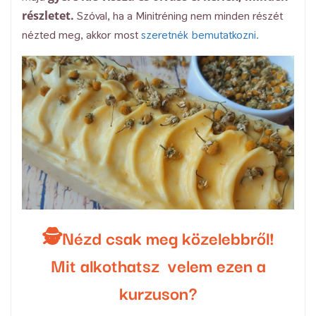
részletet.
Szóval, ha a Minitréning nem minden részét
nézted meg, akkor most
szeretnék bemutatkozni.
🕵Nézd csak meg közelebbről!
Mit alkothatsz velem ezen a
kurzuson?