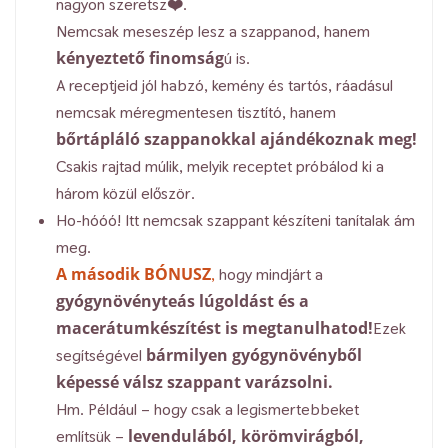
nagyon szeretsz❤️.
Nemcsak meseszép lesz a szappanod, hanem
kényeztető finomság
ú is.
A receptjeid jól habzó, kemény és tartós, ráadásul
nemcsak méregmentesen tisztító, hanem
bőrtápláló szappanokkal ajándékoznak meg!
Csakis rajtad múlik, melyik receptet próbálod ki a
három közül először.
Ho-hóóó! Itt nemcsak szappant készíteni tanítalak ám
meg.
A második BÓNUSZ
,
hogy mindjárt a
gyógynövényteás lúgoldást és a
macerátumkészítést is megtanulhatod!
Ezek
bármilyen gyógynövényből
segítségével
képessé válsz szappant varázsolni.
Hm. Például – hogy csak a legismertebbeket
levendulából, körömvirágból,
említsük –