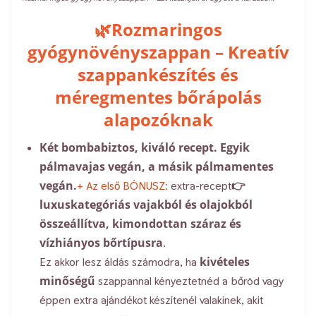
🌿Rozmaringos
gyógynövényszappan – Kreatív
szappankészítés és
méregmentes bőrápolás
alapozóknak
Két bombabiztos, kiváló recept. Egyik
pálmavajas vegán, a másik pálmamentes
vegán.
+ Az első BÓNUSZ:
extra-recept👉
luxuskategóriás vajakból és olajokból
összeállítva, kimondottan száraz és
vízhiányos bőrtípusra
.
kivételes
Ez akkor lesz áldás számodra, ha
minőségű
szappannal kényeztetnéd a bőröd vagy
éppen extra ajándékot készítenél valakinek, akit