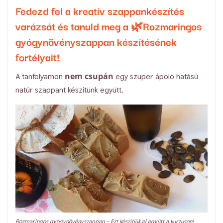
Fedezd fel a kreatív szappankészítés
varázsát és tanuld meg a 🌿Rozmaringos
gyógynövényszappan készítésének
fortélyait!
nem csupán
A tanfolyamon
egy szuper ápoló hatású
natúr szappant készítünk együtt.
Rozmaringos gyógynövényszappan – Ezt készítjük el együtt a kurzuson!