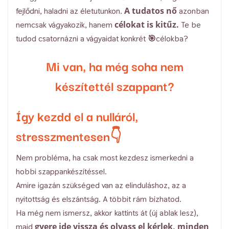
A tudatos nő
fejlődni, haladni az életutunkon.
azonban
célokat is kitűz.
nemcsak vágyakozik, hanem
Te be
tudod csatornázni a vágyaidat konkrét 🎯célokba?
Mi van, ha még soha nem
készítettél szappant?
Így kezdd el a nulláról,
stresszmentesen👇
Nem probléma, ha csak most kezdesz ismerkedni a
hobbi szappankészítéssel.
Amire igazán szükséged van az elinduláshoz, az a
nyitottság és elszántság. A többit rám bízhatod.
Ha még nem ismersz, akkor kattints át (új ablak lesz),
gyere ide vissza és olvass el kérlek, minden
majd