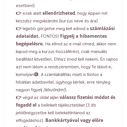
esetben!)
ellenőrizheted
👉 ezek alatt
, hogy éppen mit
készülsz megvásárolni (kurzus neve és ára)
számlázási
👉 lejjebb görgetve meg kell adnod a
adataidat.
Figyelj a hibamentes
FONTOS!
begépelésre.
Ha elírod az e-mail címed, akkor nem
kapod meg a kurzus-hozzáférést, csak manuális
beállítást követően. Ehhez írnod kell nekem. Én sajnos
azt nem látom a rendszeremben, hogy Te látod-e,
komolyan😅. A számlakiállítás miatt is fontos a
hibátlan adatbevitel, úgyhogy kérlek, erre tényleg
nagyon figyelj
(köszönöm!)
.
válassz fizetési módot és
👉 végül az oldal alján
fogadd el
a belinkelt tájékoztatókat (3 db
jelölőnégyzetbe kell belekattintanod az
Bankkártyával vagy előre
elfogadáshoz).