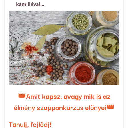
kamillával…
👑Amit kapsz, avagy mik is az
élmény szappankurzus előnyei👑
Tanulj, fejlődj!