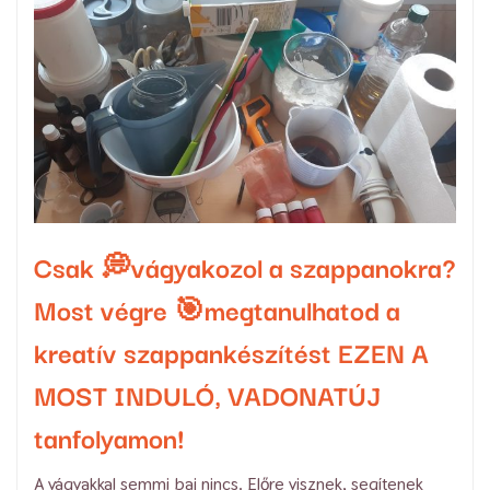
Csak 💭vágyakozol a szappanokra?
Most végre 🎯megtanulhatod a
kreatív szappankészítést EZEN A
MOST INDULÓ, VADONATÚJ
tanfolyamon!
A vágyakkal semmi baj nincs. Előre visznek, segítenek