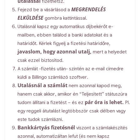
utalással
fizethetsz.
MEGRENDELÉS
Fejezd be a vásárlásod a
ELKÜLDÉSE
gombra kattintással.
Utalásnál kapsz egy automatikus díjbekérőt e-
mailben, ebben találod a banki adatokat és a
határidőt. Kérlek figyelj a fizetési határidőre,
javaslom, hogy azonnal utalj,
mert a helyedet
csak ezzel biztosítod.
A számlát -fizetés után- szintén az e-mail címedre
küldi a Billingo számlázó szoftver.
Utalásnál a számlát
nem azonnal kapod meg,
hanem csak akkor, amikor én “Teljesített” státuszúra
pár óra is lehet.
tudom állítani a fizetést – és ez
Pl.
egy reggeli átutalást legtöbbször csak délben vagy
este tudok számlázni.
Bankkártyás fizetésnél
viszont a számlakészítés
azonnal, automatizáltan lefut (és nem kapsz