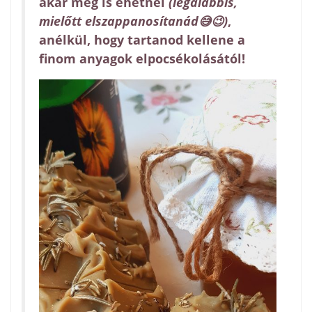
akár meg is ehetnél
(legalábbis,
mielőtt elszappanosítanád😅😉)
,
anélkül, hogy tartanod kellene a
finom anyagok elpocsékolásától!