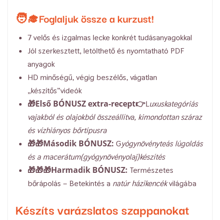
🧑‍🎓Foglaljuk össze a kurzust!
7 velős és izgalmas lecke konkrét tudásanyagokkal
Jól szerkesztett, letölthető és nyomtatható PDF
anyagok
HD minőségű, végig beszélős, vágatlan
„készítős”videók
🎁Első BÓNUSZ extra-recept
👉L
uxuskategóriás
vajakból és olajokból összeállítva, kimondottan száraz
és vízhiányos bőrtípusra
🎁🎁Második BÓNUSZ:
G
yógynövényteás lúgoldás
és a macerátum(gyógynövényolaj)készítés
🎁🎁🎁Harmadik BÓNUSZ:
Természetes
bőrápolás – Betekintés a
natúr házikencék
világába
Készíts varázslatos szappanokat