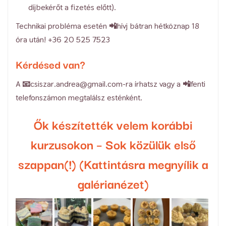
díjbekérőt a fizetés előtt).
Technikai probléma esetén 📲hívj bátran hétköznap 18
óra után! +36 20 525 7523
Kérdésed van?
A 📧csiszar.andrea@gmail.com-ra írhatsz vagy a 📲fenti
telefonszámon megtalálsz esténként.
Ők készítették velem korábbi
kurzusokon – Sok közülük első
szappan(!) (Kattintásra megnyílik a
galérianézet)