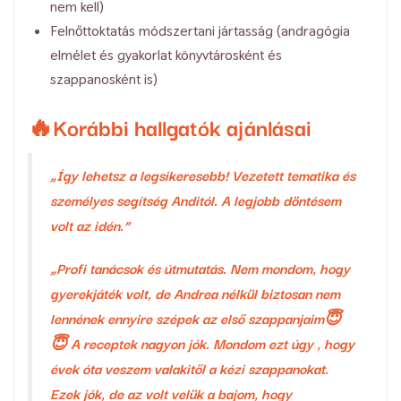
nem kell)
Felnőttoktatás módszertani jártasság (andragógia
elmélet és gyakorlat könyvtárosként és
szappanosként is)
🔥Korábbi hallgatók ajánlásai
„Így lehetsz a legsikeresebb! Vezetett tematika és
személyes segítség Anditól. A legjobb döntésem
volt az idén.”
„Profi tanácsok és útmutatás. Nem mondom, hogy
gyerekjáték volt, de Andrea nélkül biztosan nem
lennének ennyire szépek az első szappanjaim😇
😇 A receptek nagyon jók. Mondom ezt úgy , hogy
évek óta veszem valakitől a kézi szappanokat.
Ezek jók, de az volt velük a bajom, hogy