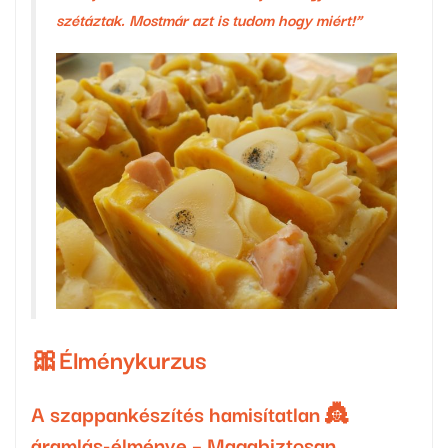
szétáztak. Mostmár azt is tudom hogy miért!”
🎀Élménykurzus
A szappankészítés hamisítatlan 👸
áramlás-élménye – Magabiztosan