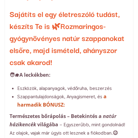
Sajátíts el egy életreszóló tudást,
készíts Te is 🌿Rozmaringos-
gyógynövényes natúr szappanokat
elsőre, majd ismételd, ahányszor
csak akarod!
🧑‍🎓A leckékben:
Eszközök, alapanyagok, védőruha, beszerzés
a
Szappantulajdonságok, Anyagismeret, és
harmadik BÓNUSZ:
Természetes bőrápolás – Betekintés a
natúr
házikencék
világába
– Egyszerűbb, mint gondolnád!
Az olajok, vajak már úgyis ott lesznek a fiókodban.😉