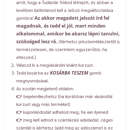
arról, hogy a Tudástár fiókod létrejött, és abban a
levélben kattintanod kell a Jelszó megváltoztatása
Az akkor megadott jelszót írd fel
gombra!
magadnak, és tedd el jól, mert minden
alkalommal, amikor be akarsz lépni tanulni,
szükséged lesz rá.
(Kérhetsz jelszóemlékeztetőt is
természetesen, de szerintem egyszerűbb, ha
elteszed.)
Válaszd ki a megvásárolni kívánt kurzust.
KOSÁRBA TESZEM
Tedd kosárba az
gomb
megnyomásával.
Az ezután megjelenő oldalon:
👉 bejelentkezhetsz (ha korábban már vásároltál
kurzust vagy más terméket)
👉 kuponkódodat adhatod meg, ha van ilyened
👉 meg kell adnod a számlázási adataidat, céges
számlát is kérhetsz (add meg az adószámot is ez