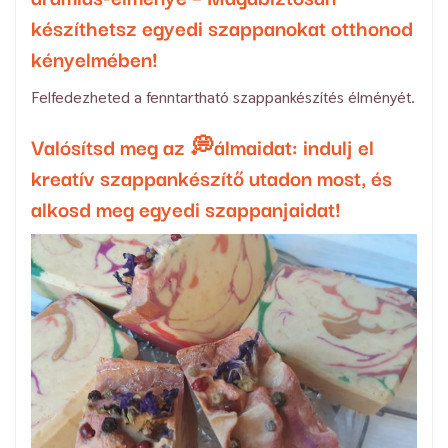
készíthetsz egyedi szappanokat otthonod
kényelmében!
Felfedezheted a fenntartható szappankészítés élményét.
Valósítsd meg az 💭álmaidat: indulj el
kreatív szappankészítő utadon most, és
alkosd meg egyedi szappanjaidat!