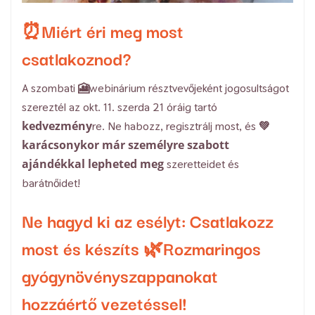
⏰Miért éri meg most
csatlakoznod?
A szombati 🎦webinárium résztvevőjeként jogosultságot
szereztél az okt. 11. szerda 21 óráig tartó
kedvezmény
re. Ne habozz, regisztrálj most, és 💚
karácsonykor már személyre szabott
ajándékkal lepheted meg
szeretteidet és
barátnőidet!
Ne hagyd ki az esélyt: Csatlakozz
most és készíts 🌿Rozmaringos
gyógynövényszappanokat
hozzáértő vezetéssel!