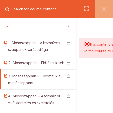
Belépés
4
Jogtulajdonos: Csiszár Andrea. Minden jog fenntartva. 2012-
2026 Copyright
1. Mosószappan – A kézműves
This content i
szappanok varázsvilága
in the course to 
2. Mosószappan – Előkészületek
3. Mosószappan – Elkészítjük a
mosószappant
4. Mosószappan – A formából
való kiemelés és szeletelés