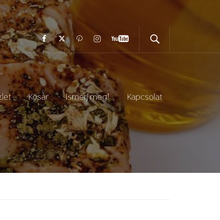
let
Kosár
Ismerj meg!
Kapcsolat