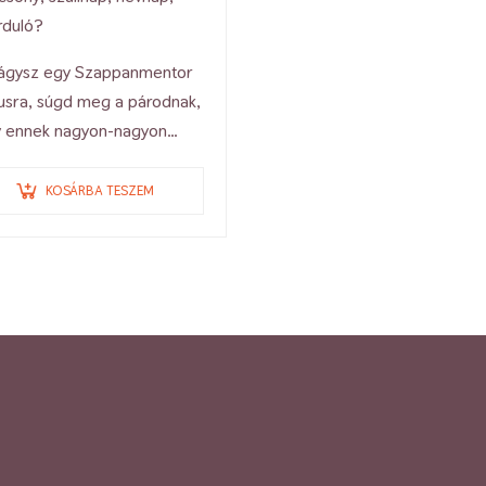
rduló?
ágysz egy Szappanmentor
usra, súgd meg a párodnak,
 ennek nagyon-nagyon
él!
KOSÁRBA TESZEM