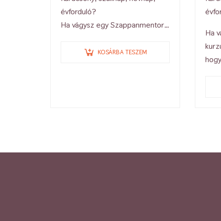
évforduló?
évfo
Ha vágysz egy Szappanmentor
Ha v
kurzusra, súgd meg a párodnak,
kurz
hogy ennek nagyon-nagyon
KOSÁRBA TESZEM
hogy
örülnél!
örüln