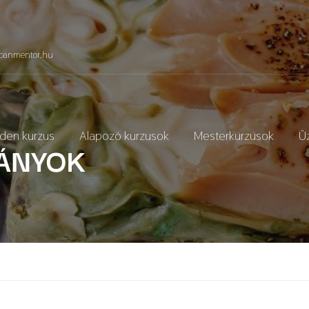
panmentor.hu
den kurzus
Alapozó kurzusok
Mesterkurzusok
Üz
ÁNYOK