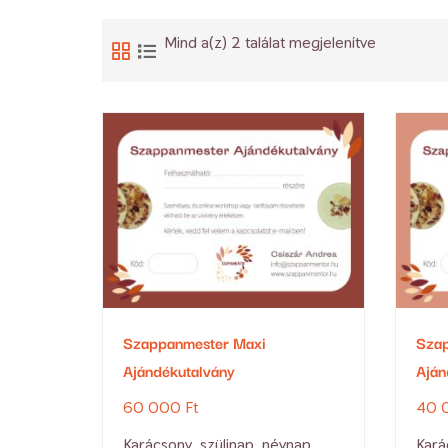
Mind a(z) 2 találat megjelenítve
Szappanmester Maxi
Szap
Ajándékutalvány
Aján
60 000
Ft
40 
Karácsony, szülinap, névnap,
Kará