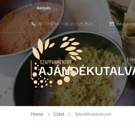
Belépés
SEGÍTHETEK? +36 20 525 7523
info@szap
Min
AJÁNDÉKUTALV
Home
Üzlet
Ajándékutalványok