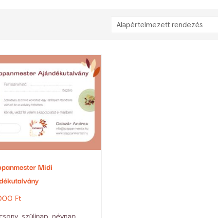
panmester Midi
dékutalvány
000
Ft
csony, szülinap, névnap,