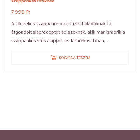
szappankészítőknek
7 990
Ft
A takarékos szappanrecept-füzet haladóknak 12
átgondolt alapreceptet ad azoknak, akik már ismerik a
szappankészítés alapjait, és takarékosabban,
rendezettebb alapokra támaszkodva szeretnének
dolgozni.
KOSÁRBA TESZEM
Akkor lesz igazán hasznos…