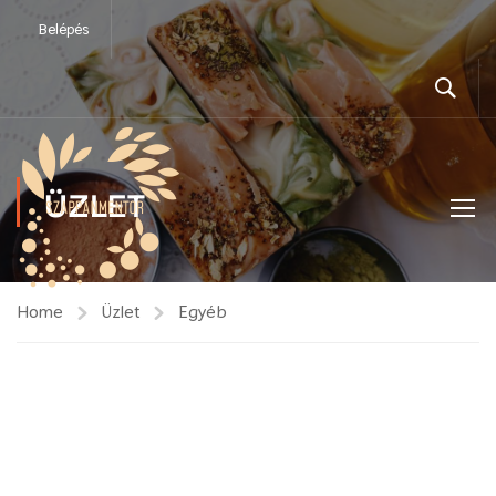
Belépés
ÜZLET
Home
Üzlet
Egyéb