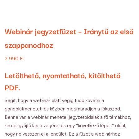
Webinár jegyzetfüzet – Iránytű az első
szappanodhoz
2 990
Ft
Letölthető, nyomtatható, kitölthető
PDF.
Segít, hogy a webinár alatt végig tudd követni a
gondolatmenetet, és közben megmaradjon a fókuszod.
Benne van a webinár menete, jegyzetoldalak a fő témákhoz,
kérdésgyűjtő lap a végére, és egy “következő lépés” oldal,
hogy ne vesszen el a lendület. Ez a füzet a webinárhoz