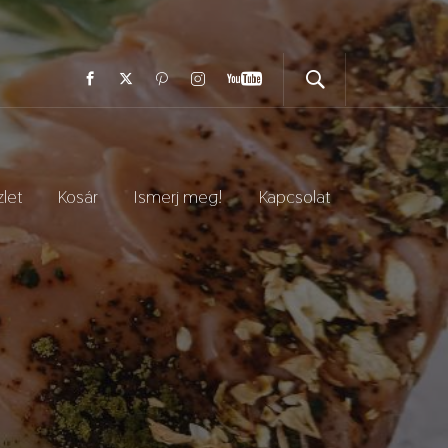
let
Kosár
Ismerj meg!
Kapcsolat