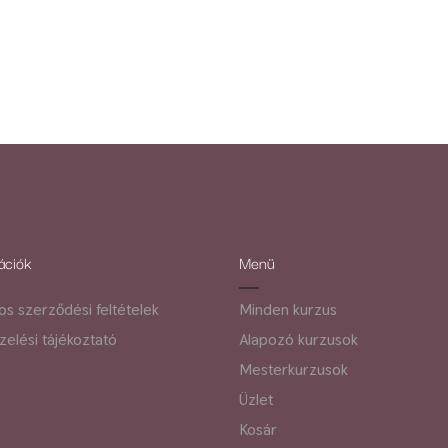
ációk
Menü
nos szerződési feltételek
Minden kurzus
zelési tájékoztató
Alapozó kurzusok
Mesterkurzusok
Üzlet
Kosár