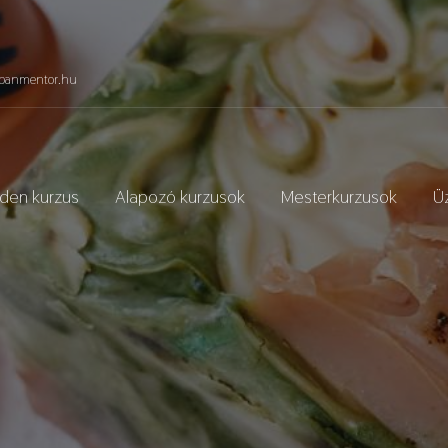
panmentor.hu
den kurzus
Alapozó kurzusok
Mesterkurzusok
Üz