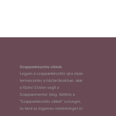
Szappankészítés cikkek
Legyen a szappankészítés újra olyan
természetes a háztartásokban, akár
a főzés! Ebben segít a
Szappanmentor blog. Kattints a
"Szappankészítés cikkek" szövegre,
és kérd az ingyenes minitréninget is!