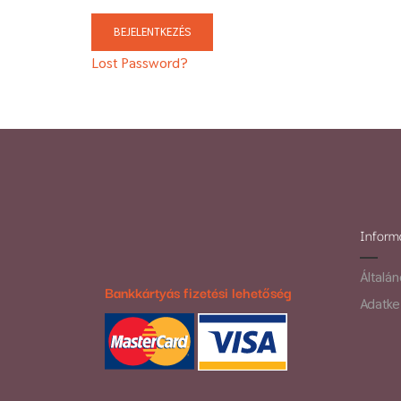
Lost Password?
Inform
Általá
Bankkártyás fizetési lehetőség
Adatke