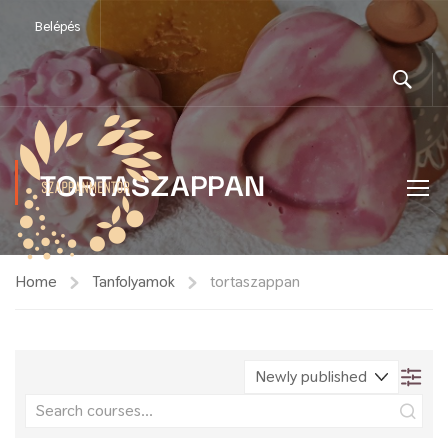
Belépés
TORTASZAPPAN
Home
Tanfolyamok
tortaszappan