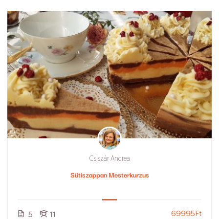
Csiszár Andrea
Sütiszappan Mesterkurzus
69995Ft
5
11