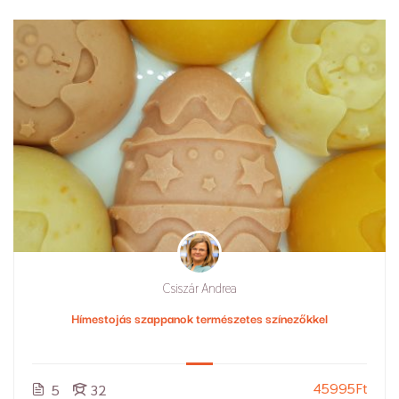
Csiszár Andrea
Hímestojás szappanok természetes színezőkkel
45995Ft
5
32