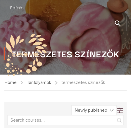
Belépés
TERMÉSZETES SZÍNEZŐK
Home
Tanfolyamok
természetes színezők