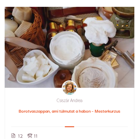
Csiszár Andrea
Borotvaszappan, ami túlmutat a habon – Mesterkurzus
12
11