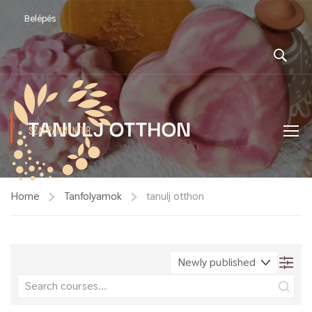
Belépés
TANULJ OTTHON
Home
Tanfolyamok
tanulj otthon