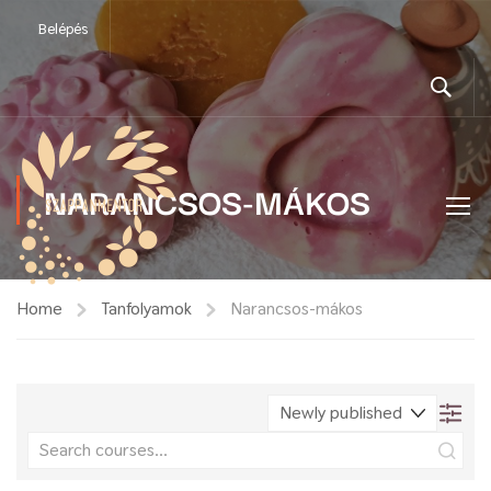
Belépés
NARANCSOS-MÁKOS
Home
Tanfolyamok
Narancsos-mákos