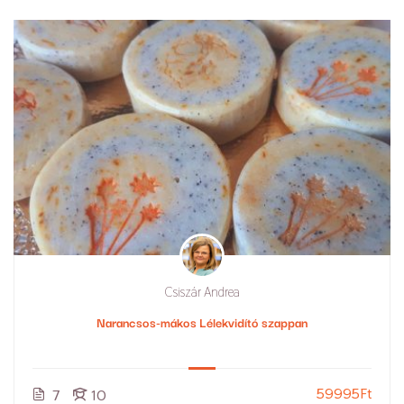
Csiszár Andrea
Narancsos-mákos Lélekvidító szappan
59995Ft
7
10