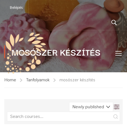
Belépés
MOSÓSZER KÉSZÍTÉS
Home
Tanfolyamok
mosószer készítés