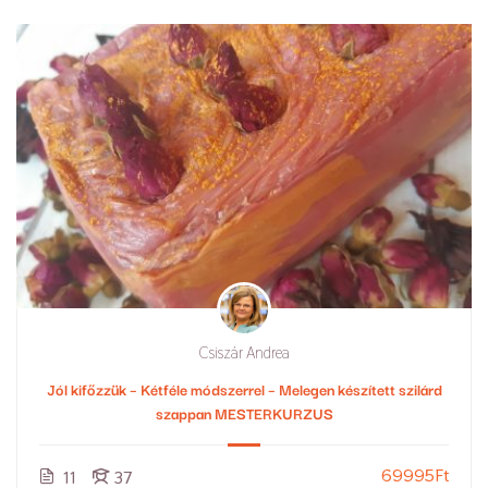
Csiszár Andrea
Jól kifőzzük – Kétféle módszerrel – Melegen készített szilárd
szappan MESTERKURZUS
69995Ft
11
37