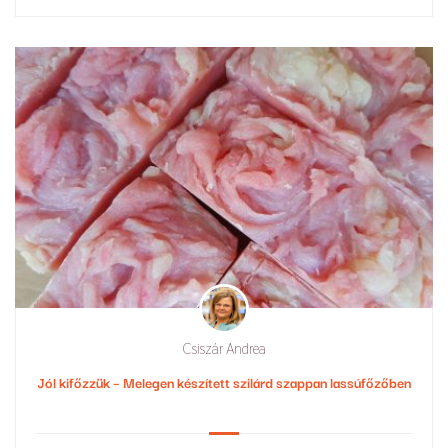
Csiszár Andrea
Jól kifőzzük – Melegen készített szilárd szappan lassúfőzőben