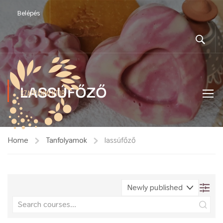
Belépés
LASSÚFŐZŐ
Home
Tanfolyamok
lassúfőző