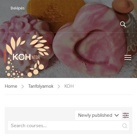
Belépés
KOH
Home
Tanfolyamok
KOH