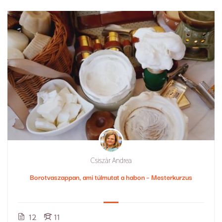
Csiszár Andrea
Borotvaszappan, ami túlmutat a habon – Mesterkurzus
12
11