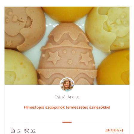
Csiszár Andrea
Hímestojás szappanok természetes színezőkkel
45995Ft
5
32