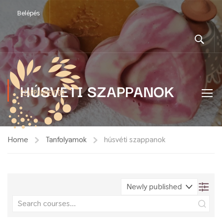
Belépés
HÚSVÉTI SZAPPANOK
Home
Tanfolyamok
húsvéti szappanok