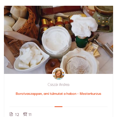
Csiszár Andrea
Borotvaszappan, ami túlmutat a habon – Mesterkurzus
12
11