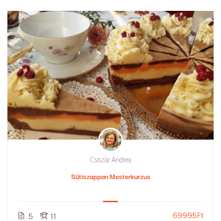
Csiszár Andrea
Sütiszappan Mesterkurzus
69995Ft
5
11