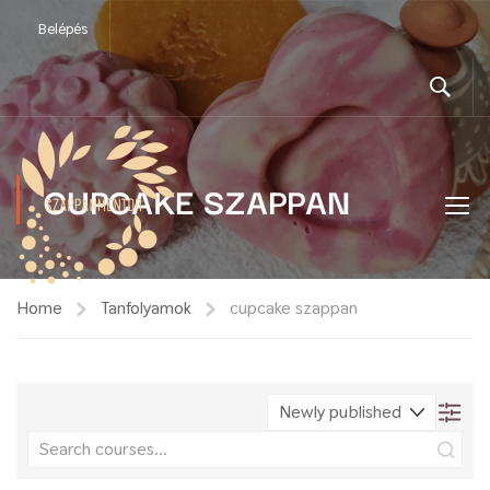
Belépés
CUPCAKE SZAPPAN
Home
Tanfolyamok
cupcake szappan