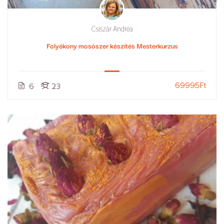
Csiszár Andrea
Folyékony mosószer készítés Mesterkurzus
69995Ft
6
23