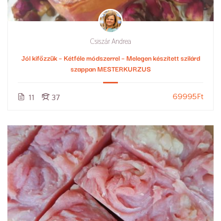
Csiszár Andrea
Jól kifőzzük – Kétféle módszerrel – Melegen készített szilárd
szappan MESTERKURZUS
69995Ft
11
37