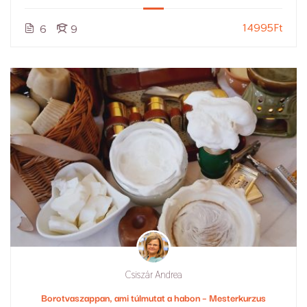
14995Ft
6
9
Csiszár Andrea
Borotvaszappan, ami túlmutat a habon – Mesterkurzus