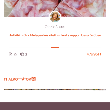
Csiszár Andrea
Jól kifőzzük – Melegen készített szilárd szappan lassúfőzőben
47995Ft
9
3
TI ALKOTTÁTOK🥰