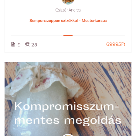
Csiszár Andrea
Samponszappan extrákkal – Mesterkurzus
69995Ft
9
28