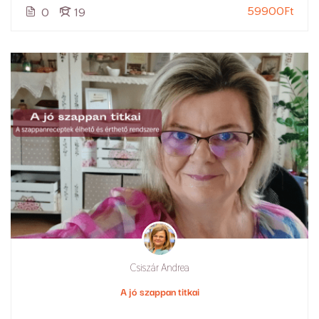
59900Ft
0
19
Csiszár Andrea
A jó szappan titkai