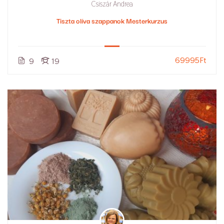
Csiszár Andrea
Tiszta olíva szappanok Mesterkurzus
69995Ft
9
19